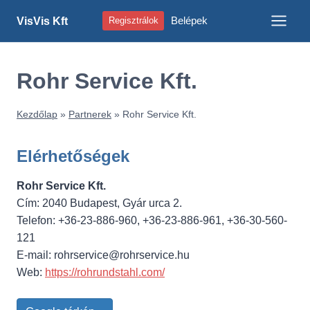
Skip
Belépek
VisVis Kft
Regisztrálok
to
content
Rohr Service Kft.
Kezdőlap
»
Partnerek
»
Rohr Service Kft.
Elérhetőségek
Rohr Service Kft.
Cím: 2040 Budapest, Gyár urca 2.
Telefon: +36-23-886-960, +36-23-886-961, +36-30-560-
121
E-mail:
rohrservice@rohrservice.hu
Web:
https://rohrundstahl.com/