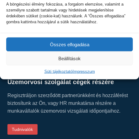
Kapcsolat
A böngészési élmény fokozása, a forgalom elemzése, valamint a
személyre szabott tartalmak vagy hirdetések megjelenítése
VISVIS Kft
érdekében sütiket (cookie-kat) használunk. A “Összes elfogadása”
gombra kattintva hozzájárul a sütik használatához.
8200 Veszprém, Damjanich u. 1. C. ép.
Tel.: +36 30 277-1101
E-mail:
info@visvis.hu
Összes elfogadása
Facebook:
Beállítások
facebook.com/visinside/
Süti tájékoztató
Impresszum
Üzemorvosi szolgálat cégek részére
Regisztráljon szerződött partnerünkként és hozzáférést
biztosítunk az Ön, vagy HR munkatársa részére a
munkavállalók üzemorvosi vizsgálati időpontjaihoz.
Tudnivalók