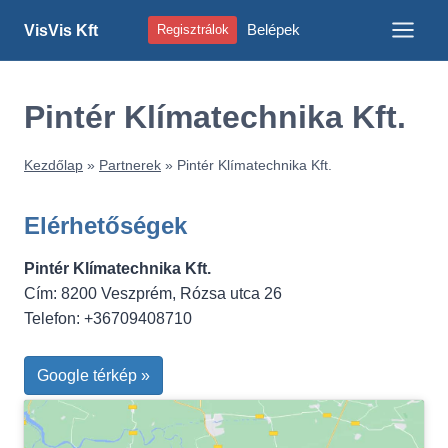
Skip
Belépek
VisVis Kft
Regisztrálok
to
content
Pintér Klímatechnika Kft.
Kezdőlap
»
Partnerek
»
Pintér Klímatechnika Kft.
Elérhetőségek
Pintér Klímatechnika Kft.
Cím: 8200 Veszprém, Rózsa utca 26
Telefon: +36709408710
Google térkép »