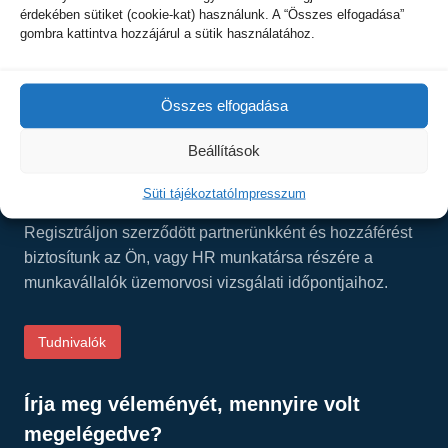
érdekében sütiket (cookie-kat) használunk. A “Összes elfogadása”
Tel.: +36 30 277-1101
gombra kattintva hozzájárul a sütik használatához.
E-mail:
info@visvis.hu
Facebook:
Összes elfogadása
facebook.com/visinside/
Beállítások
Üzemorvosi szolgálat cégek részére
Süti tájékoztató
Impresszum
Regisztráljon szerződött partnerünkként és hozzáférést
biztosítunk az Ön, vagy HR munkatársa részére a
munkavállalók üzemorvosi vizsgálati időpontjaihoz.
Tudnivalók
Írja meg véleményét, mennyire volt
megelégedve?