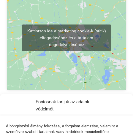
Kattintson ide a marketing cookie-k (sütik)
elfogadásához és a tartalom
engedélyezéséhez
Fontosnak tartjuk az adatok
védelmét
Kapcsolat
VISVIS Kft
A böngészési élmény fokozása, a forgalom elemzése, valamint a
személyre szabott tartalmak vagy hirdetések megjelenítése
8200 Veszprém, Damjanich u. 1. C. ép.