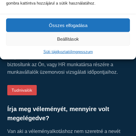
E-mail:
info@visvis.hu
gombra kattintva hozzájárul a sütik használatához.
Facebook:
facebook.com/visinside/
Összes elfogadása
Beállítások
Üzemorvosi szolgálat cégek részére
Süti tájékoztató
Impresszum
Regisztráljon szerződött partnerünkként és hozzáférést
biztosítunk az Ön, vagy HR munkatársa részére a
munkavállalók üzemorvosi vizsgálati időpontjaihoz.
Tudnivalók
Írja meg véleményét, mennyire volt
megelégedve?
Van aki a véleményalkotáshoz nem szeretné a nevét