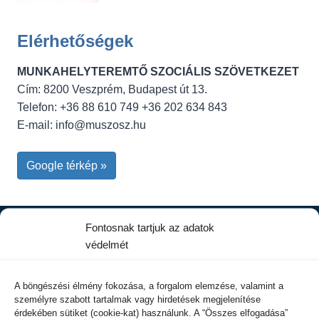
Elérhetőségek
MUNKAHELYTEREMTŐ SZOCIÁLIS SZÖVETKEZET
Cím: 8200 Veszprém, Budapest út 13.
Telefon: +36 88 610 749 +36 202 634 843
E-mail:
info@muszosz.hu
Google térkép »
Fontosnak tartjuk az adatok
Kapcsolat
védelmét
VISVIS Kft
A böngészési élmény fokozása, a forgalom elemzése, valamint a
8200 Veszprém, Damjanich u. 1. C. ép.
személyre szabott tartalmak vagy hirdetések megjelenítése
Tel.: +36 30 277-1101
érdekében sütiket (cookie-kat) használunk. A “Összes elfogadása”