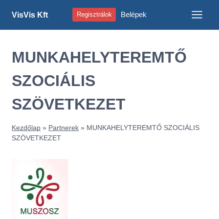
Skip
Belépek
VisVis Kft
Regisztrálok
to
content
MUNKAHELYTEREMTŐ
SZOCIÁLIS
SZÖVETKEZET
Kezdőlap
»
Partnerek
»
MUNKAHELYTEREMTŐ SZOCIÁLIS
SZÖVETKEZET