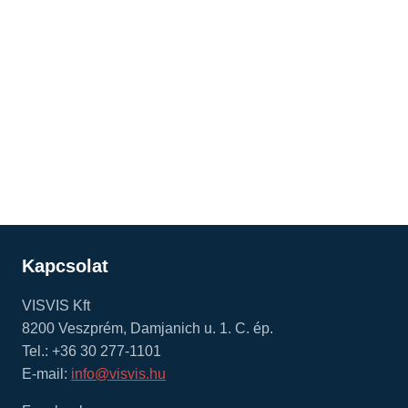
Kapcsolat
VISVIS Kft
8200 Veszprém, Damjanich u. 1. C. ép.
Tel.: +36 30 277-1101
E-mail:
info@visvis.hu