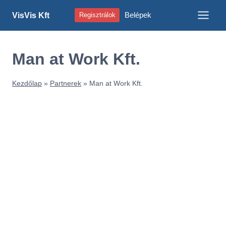
Skip
Belépek
VisVis Kft
Regisztrálok
to
content
Man at Work Kft.
Kezdőlap
»
Partnerek
»
Man at Work Kft.