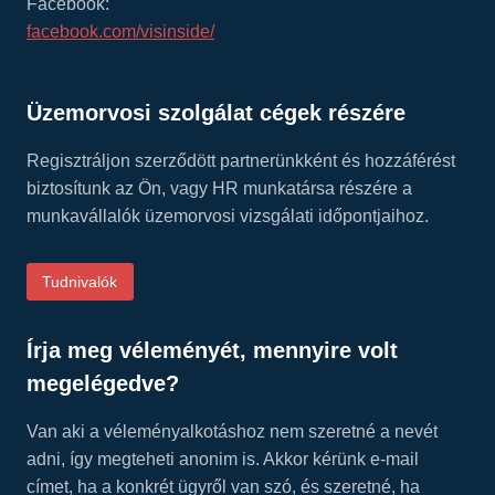
Facebook:
facebook.com/visinside/
Üzemorvosi szolgálat cégek részére
Regisztráljon szerződött partnerünkként és hozzáférést
biztosítunk az Ön, vagy HR munkatársa részére a
munkavállalók üzemorvosi vizsgálati időpontjaihoz.
Tudnivalók
Írja meg véleményét, mennyire volt
megelégedve?
Van aki a véleményalkotáshoz nem szeretné a nevét
adni, így megteheti anonim is. Akkor kérünk e-mail
címet, ha a konkrét ügyről van szó, és szeretné, ha