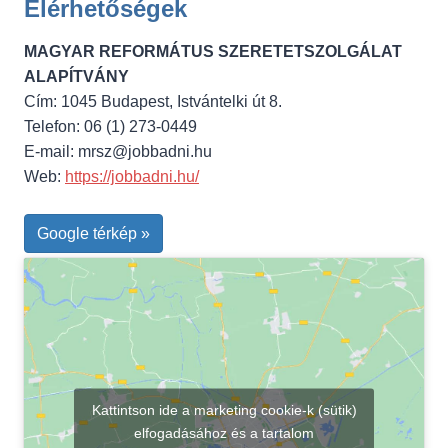
Elérhetőségek
MAGYAR REFORMÁTUS SZERETETSZOLGÁLAT
ALAPÍTVÁNY
Cím: 1045 Budapest, Istvántelki út 8.
Telefon: 06 (1) 273-0449
E-mail:
mrsz@jobbadni.hu
Web:
https://jobbadni.hu/
Google térkép »
Kattintson ide a marketing cookie-k (sütik)
elfogadásához és a tartalom