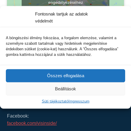
engedélyezéséhez
Fontosnak tartjuk az adatok
védelmét
A böngészési élmény fokozása, a forgalom elemzése, valamint a
személyre szabott tartalmak vagy hirdetések megjelenítése
érdekében sütiket (cookie-kat) használunk. A “Összes elfogadása”
gombra kattintva hozzájárul a sütik használatához.
Kapcsolat
Összes elfogadása
VISVIS Kft
Beállítások
8200 Veszprém, Damjanich u. 1. C. ép.
Tel.: +36 30 277-1101
Süti tájékoztató
Impresszum
E-mail:
info@visvis.hu
Facebook:
facebook.com/visinside/