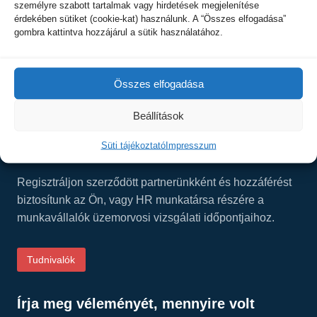
személyre szabott tartalmak vagy hirdetések megjelenítése
8200 Veszprém, Damjanich u. 1. C. ép.
érdekében sütiket (cookie-kat) használunk. A “Összes elfogadása”
gombra kattintva hozzájárul a sütik használatához.
Tel.: +36 30 277-1101
E-mail:
info@visvis.hu
Facebook:
Összes elfogadása
facebook.com/visinside/
Beállítások
Süti tájékoztató
Impresszum
Üzemorvosi szolgálat cégek részére
Regisztráljon szerződött partnerünkként és hozzáférést
biztosítunk az Ön, vagy HR munkatársa részére a
munkavállalók üzemorvosi vizsgálati időpontjaihoz.
Tudnivalók
Írja meg véleményét, mennyire volt