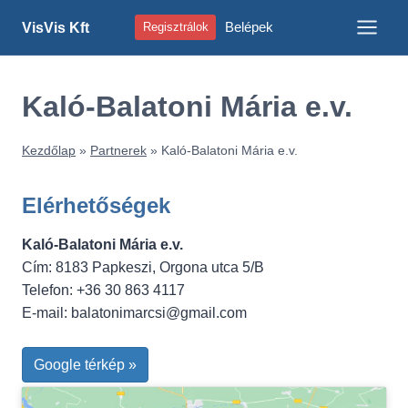
Skip
Belépek
VisVis Kft
Regisztrálok
to
content
Kaló-Balatoni Mária e.v.
Kezdőlap
»
Partnerek
»
Kaló-Balatoni Mária e.v.
Elérhetőségek
Kaló-Balatoni Mária e.v.
Cím: 8183 Papkeszi, Orgona utca 5/B
Telefon: +36 30 863 4117
E-mail:
balatonimarcsi@gmail.com
Google térkép »