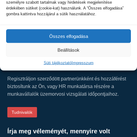
személyre szabott tartalmak vagy hirdetések megjelenítése
8200 Veszprém, Damjanich u. 1. C. ép.
érdekében sütiket (cookie-kat) használunk. A “Összes elfogadása”
gombra kattintva hozzájárul a sütik használatához.
Tel.: +36 30 277-1101
E-mail:
info@visvis.hu
Facebook:
Összes elfogadása
facebook.com/visinside/
Beállítások
Süti tájékoztató
Impresszum
Üzemorvosi szolgálat cégek részére
Regisztráljon szerződött partnerünkként és hozzáférést
biztosítunk az Ön, vagy HR munkatársa részére a
munkavállalók üzemorvosi vizsgálati időpontjaihoz.
Tudnivalók
Írja meg véleményét, mennyire volt