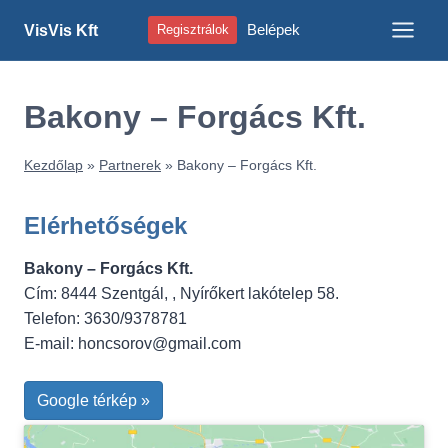
Skip
Belépek
VisVis Kft
Regisztrálok
to
content
Bakony – Forgács Kft.
Kezdőlap
»
Partnerek
»
Bakony – Forgács Kft.
Elérhetőségek
Bakony – Forgács Kft.
Cím: 8444 Szentgál, , Nyírőkert lakótelep 58.
Telefon: 3630/9378781
E-mail:
honcsorov@gmail.com
Google térkép »